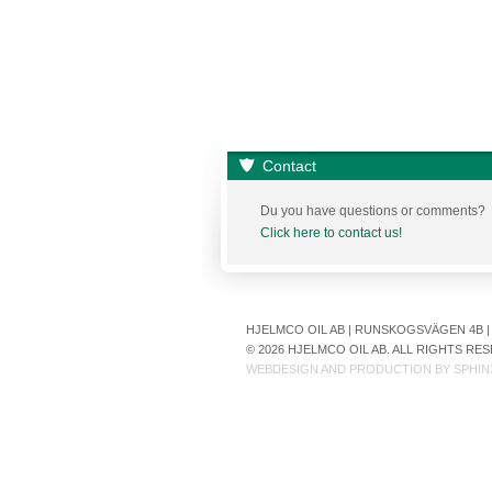
Contact
Du you have questions or comments?
Click here to contact us!
HJELMCO OIL AB | RUNSKOGSVÄGEN 4B | S
© 2026 HJELMCO OIL AB. ALL RIGHTS R
WEBDESIGN AND PRODUCTION BY
SPHIN