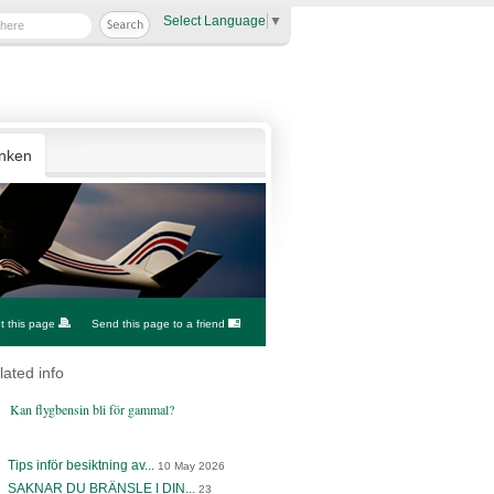
Select Language
▼
anken
nt this page
Send this page to a friend
lated info
Kan flygbensin bli för gammal?
Tips inför besiktning av...
10 May 2026
SAKNAR DU BRÄNSLE I DIN...
23