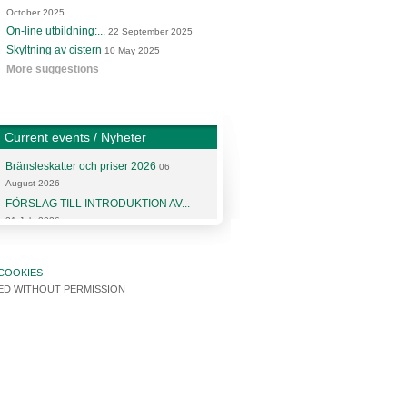
October 2025
On-line utbildning:...
22 September 2025
Skyltning av cistern
10 May 2025
More suggestions
Current events / Nyheter
Bränsleskatter och priser 2026
06
August 2026
FÖRSLAG TILL INTRODUKTION AV...
31 July 2026
More articles and news
COOKIES
SED WITHOUT PERMISSION