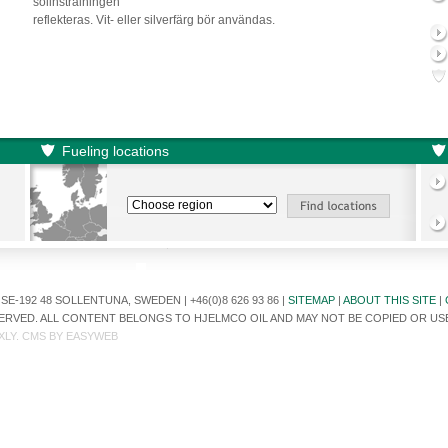
solinstrålningen
reflekteras. Vit- eller silverfärg bör användas.
Fueling locations
E-192 48 SOLLENTUNA, SWEDEN | +46(0)8 626 93 86 |
SITEMAP
|
ABOUT THIS SITE
|
ESERVED. ALL CONTENT BELONGS TO HJELMCO OIL AND MAY NOT BE COPIED OR U
XLY
. CMS BY
EASYWEB