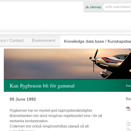
sitemap
mco / Contact
Environment
Knowledge data base / Kunskapsb
Kan flygbensin bli för gammal
Pri
Re
05 June 1992
Flygbensin har en mycket god lagringsbeständighet.
Bränsletanken bör dock rengöras regelbundet inne i för att
motverka kontamination.
Cisternen bör också rengöras/målas utanpå så att