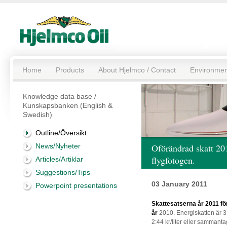
Home
Products
About Hjelmco / Contact
Environmen
Knowledge data base /
Kunskapsbanken (English &
Swedish)
Outline/Översikt
News/Nyheter
Oförändrad skatt 201
flygfotogen.
Articles/Artiklar
Suggestions/Tips
03 January 2011
Powerpoint presentations
Skattesatserna år 2011 fö
år
2010. Energiskatten är 3:
2:44 kr/liter eller sammantag