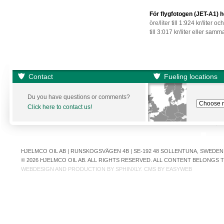
För flygfotogen (JET-A1) 
öre/liter
till 1:924 kr/liter o
till 3:017 kr/liter eller sam
Contact
Fueling locations
Du you have questions or comments?
Click here to contact us!
HJELMCO OIL AB | RUNSKOGSVÄGEN 4B | SE-192 48 SOLLENTUNA, SWEDEN | +
© 2026 HJELMCO OIL AB. ALL RIGHTS RESERVED. ALL CONTENT BELONGS
WEBDESIGN AND PRODUCTION BY
SPHINXLY
. CMS BY
EASYWEB