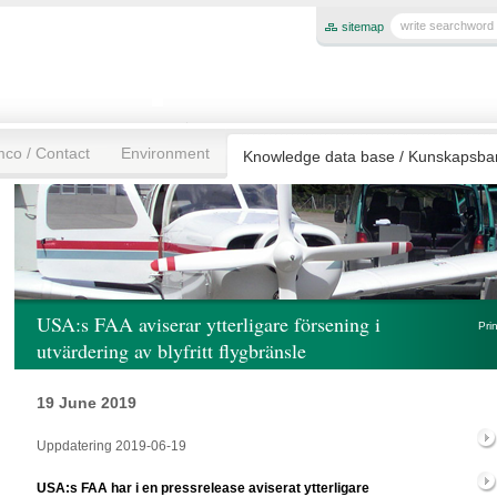
sitemap
mco / Contact
Environment
Knowledge data base / Kunskapsb
USA:s FAA aviserar ytterligare försening i
Pri
utvärdering av blyfritt flygbränsle
19 June 2019
Uppdatering 2019-06-19
USA:s FAA har i en pressrelease aviserat ytterligare