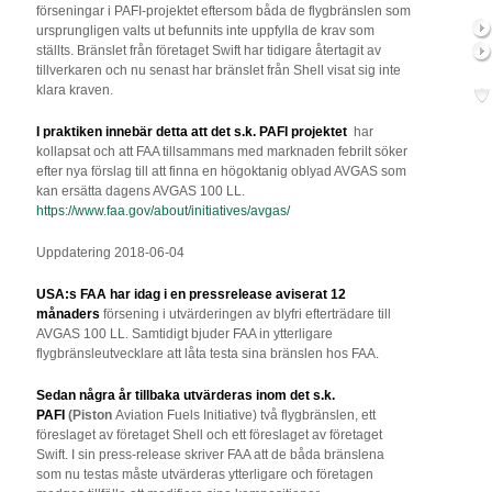
förseningar i PAFI-projektet eftersom båda de flygbränslen som
ursprungligen valts ut befunnits inte uppfylla de krav som
ställts. Bränslet från företaget Swift har tidigare återtagit av
tillverkaren och nu senast har bränslet från Shell visat sig inte
klara kraven.
I praktiken innebär detta att det s.k. PAFI projektet
har
kollapsat och att FAA tillsammans med marknaden febrilt söker
efter nya förslag till att finna en högoktanig oblyad AVGAS som
kan ersätta dagens AVGAS 100 LL.
https://www.faa.gov/about/initiatives/avgas/
Uppdatering 2018-06-04
USA:s FAA har idag i en pressrelease aviserat 12
månaders
försening i utvärderingen av blyfri efterträdare till
AVGAS 100 LL. Samtidigt bjuder FAA in ytterligare
flygbränsleutvecklare att låta testa sina bränslen hos FAA.
Sedan några år tillbaka utvärderas inom det s.k.
PAFI
(Piston
Aviation Fuels Initiative) två flygbränslen, ett
föreslaget av företaget Shell och ett föreslaget av företaget
Swift. I sin press-release skriver FAA att de båda bränslena
som nu testas måste utvärderas ytterligare och företagen