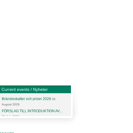
Current events / Nyheter
Bränsleskatter och priser 2026
06
August 2026
FÖRSLAG TILL INTRODUKTION AV...
31 July 2026
More articles and news