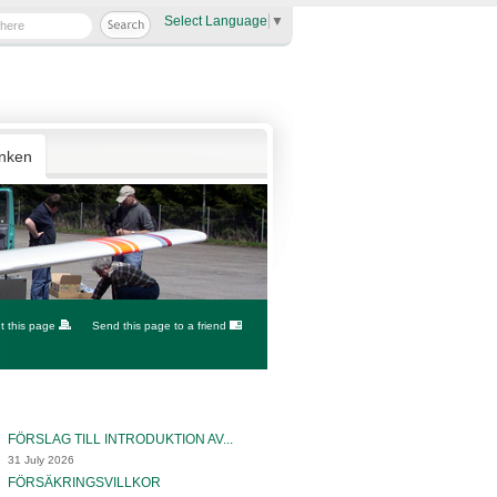
Select Language
▼
anken
nt this page
Send this page to a friend
FÖRSLAG TILL INTRODUKTION AV...
31 July 2026
FÖRSÄKRINGSVILLKOR