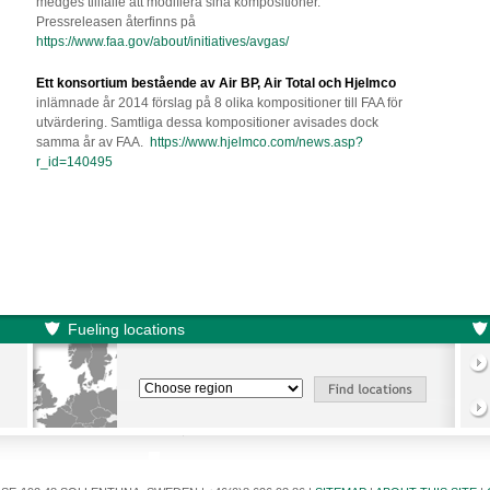
medges tillfälle att modifiera sina kompositioner.
Pressreleasen återfinns på
https://www.faa.gov/about/initiatives/avgas/
Ett konsortium bestående av Air BP, Air Total och Hjelmco
inlämnade år 2014 förslag på 8 olika kompositioner till FAA för
utvärdering. Samtliga dessa kompositioner avisades dock
samma år av FAA.
https://www.hjelmco.com/news.asp?
r_id=140495
Fueling locations