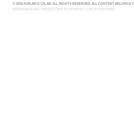
© 2026 HJELMCO OIL AB. ALL RIGHTS RESERVED. ALL CONTENT BELONGS
WEBDESIGN AND PRODUCTION BY
SPHINXLY
. CMS BY
EASYWEB